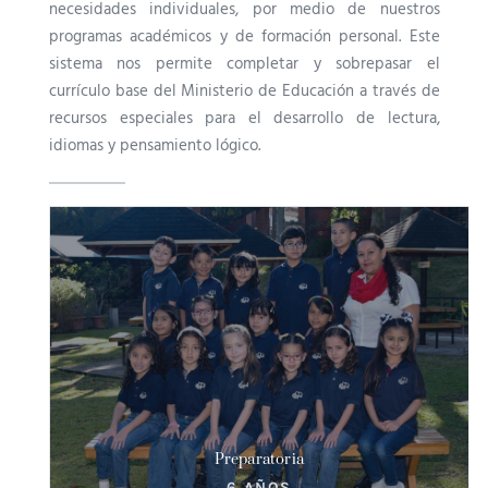
necesidades individuales, por medio de nuestros
programas académicos y de formación personal. Este
sistema nos permite completar y sobrepasar el
currículo base del Ministerio de Educación a través de
recursos especiales para el desarrollo de lectura,
idiomas y pensamiento lógico.
CIG
CONTACTANOS
Preparatoria
6 AÑOS