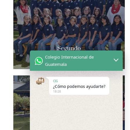
CIG
CONTACTANOS
Segundo
Colegio Internacional de
8 AÑOS
Guatemala
CIG
¿Cómo podemos ayudarte?
18:28
CIG
CONTACTANOS